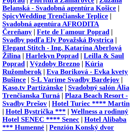
Poprad
|
Fioritura Zamarovce
|
Zuzana
Belanská - Svadobná agentúra Košice
|
SpicyWedding Trenčianske Teplice
|
Svadobná agentúra AFRODITA
Čereňany
|
Fete de l´amour Poprad
|
Svadby podľa Ely Považská Bystrica
|
Elegant Stitch - Ing. Katarína Aberlová
Žilina
|
Harlekyn Poprad
|
Leilla & Saul
Poprad
|
Výzdoby Brezno
|
Kúria
Ružomberok
|
Eva Boriková - Evka kvety
Bušince
|
S-L Varíme Svadby Bardejov
|
Kaso.tv Partizánske
|
Svadobný salón Ália
Trenčianska Turná
|
Plaza Beach Resort -
Svadby Prešov
|
Hotel Turiec **** Martin
|
Hotel Bystrička ***
|
Wellness a rodinný
Hotel SENEC **** Senec
|
Hotel Alibaba
*** Humenné
|
Penzión Konský dvor