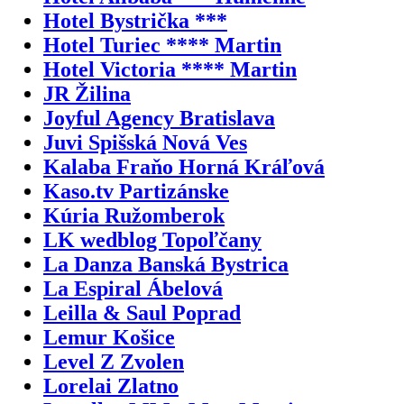
Hotel Bystrička ***
Hotel Turiec **** Martin
Hotel Victoria **** Martin
JR Žilina
Joyful Agency Bratislava
Juvi Spišská Nová Ves
Kalaba Fraňo Horná Kráľová
Kaso.tv Partizánske
Kúria Ružomberok
LK wedblog Topoľčany
La Danza Banská Bystrica
La Espiral Ábelová
Leilla & Saul Poprad
Lemur Košice
Level Z Zvolen
Lorelai Zlatno