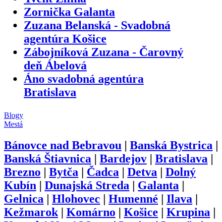
Zornička Galanta
Zuzana Belanská - Svadobná
agentúra Košice
Zábojníková Zuzana - Čarovný
deň Ábelová
Áno svadobná agentúra
Bratislava
Blogy
Mestá
Bánovce nad Bebravou
|
Banská Bystrica
|
Banská Štiavnica
|
Bardejov
|
Bratislava
|
Brezno
|
Bytča
|
Čadca
|
Detva
|
Dolný
Kubín
|
Dunajská Streda
|
Galanta
|
Gelnica
|
Hlohovec
|
Humenné
|
Ilava
|
Kežmarok
|
Komárno
|
Košice
|
Krupina
|