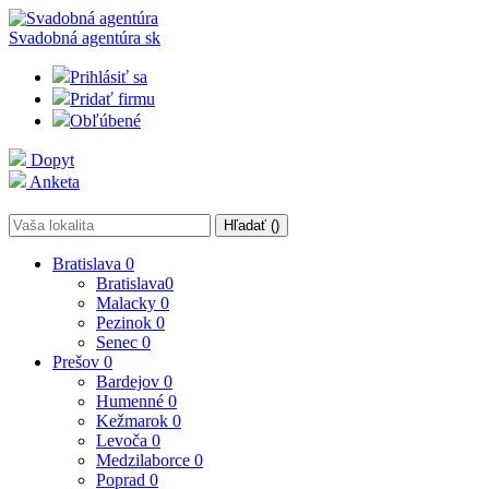
Svadobná agentúra
sk
Prihlásiť sa
Pridať firmu
Obľúbené
Dopyt
Anketa
Hľadať (
)
Bratislava
0
Bratislava
0
Malacky
0
Pezinok
0
Senec
0
Prešov
0
Bardejov
0
Humenné
0
Kežmarok
0
Levoča
0
Medzilaborce
0
Poprad
0