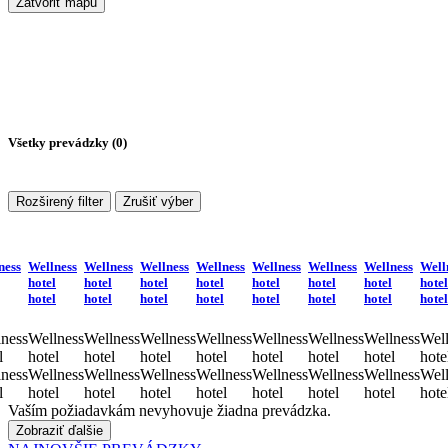
Zatvoriť mapu
Všetky prevádzky (
0
)
Rozširený filter
Zrušiť výber
ness
Wellness
Wellness
Wellness
Wellness
Wellness
Wellness
Wellness
Well
hotel
hotel
hotel
hotel
hotel
hotel
hotel
hotel
hotel
hotel
hotel
hotel
hotel
hotel
hotel
hotel
ness
Wellness
Wellness
Wellness
Wellness
Wellness
Wellness
Wellness
Well
l
hotel
hotel
hotel
hotel
hotel
hotel
hotel
hote
ness
Wellness
Wellness
Wellness
Wellness
Wellness
Wellness
Wellness
Well
l
hotel
hotel
hotel
hotel
hotel
hotel
hotel
hote
Vaším požiadavkám nevyhovuje žiadna prevádzka.
Zobraziť ďalšie