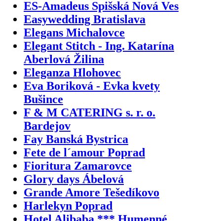
ES-Amadeus Spišská Nová Ves
Easywedding Bratislava
Elegans Michalovce
Elegant Stitch - Ing. Katarína
Aberlová Žilina
Eleganza Hlohovec
Eva Boriková - Evka kvety
Bušince
F & M CATERING s. r. o.
Bardejov
Fay Banská Bystrica
Fete de l´amour Poprad
Fioritura Zamarovce
Glory days Ábelová
Grande Amore Tešedíkovo
Harlekyn Poprad
Hotel Alibaba *** Humenné