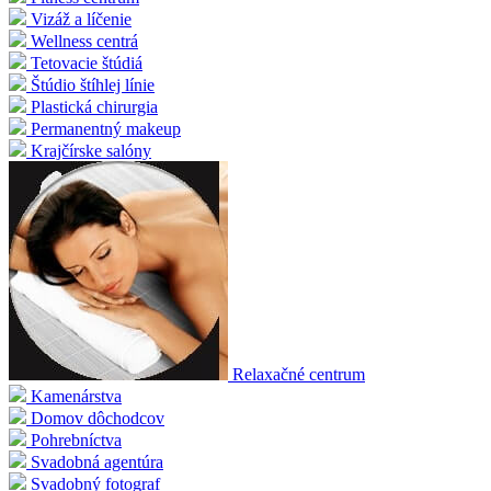
Vizáž a líčenie
Wellness centrá
Tetovacie štúdiá
Štúdio štíhlej línie
Plastická chirurgia
Permanentný makeup
Krajčírske salóny
Relaxačné centrum
Kamenárstva
Domov dôchodcov
Pohrebníctva
Svadobná agentúra
Svadobný fotograf