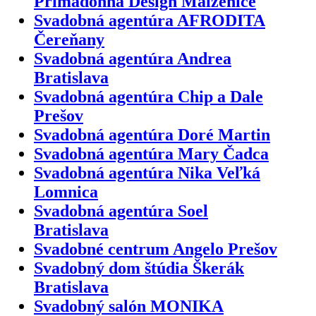
Primadonna Design Malženice
Svadobná agentúra AFRODITA
Čereňany
Svadobná agentúra Andrea
Bratislava
Svadobná agentúra Chip a Dale
Prešov
Svadobná agentúra Doré Martin
Svadobná agentúra Mary Čadca
Svadobná agentúra Nika Veľká
Lomnica
Svadobná agentúra Soel
Bratislava
Svadobné centrum Angelo Prešov
Svadobný dom štúdia Škerák
Bratislava
Svadobný salón MONIKA