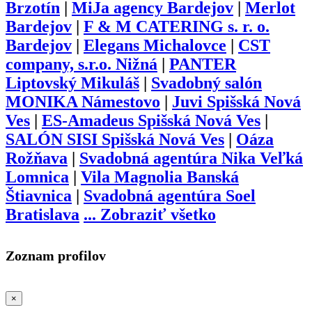
Brzotín
|
MiJa agency Bardejov
|
Merlot
Bardejov
|
F & M CATERING s. r. o.
Bardejov
|
Elegans Michalovce
|
CST
company, s.r.o. Nižná
|
PANTER
Liptovský Mikuláš
|
Svadobný salón
MONIKA Námestovo
|
Juvi Spišská Nová
Ves
|
ES-Amadeus Spišská Nová Ves
|
SALÓN SISI Spišská Nová Ves
|
Oáza
Rožňava
|
Svadobná agentúra Nika Veľká
Lomnica
|
Vila Magnolia Banská
Štiavnica
|
Svadobná agentúra Soel
Bratislava
...
Zobraziť všetko
Zoznam profilov
×