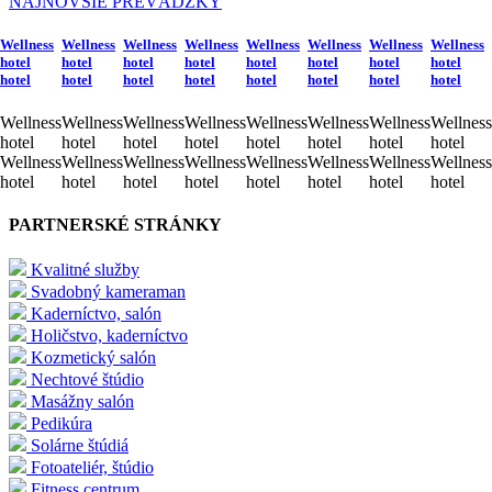
NAJNOVŠIE PREVÁDZKY
Wellness
Wellness
Wellness
Wellness
Wellness
Wellness
Wellness
Wellness
hotel
hotel
hotel
hotel
hotel
hotel
hotel
hotel
hotel
hotel
hotel
hotel
hotel
hotel
hotel
hotel
Wellness
Wellness
Wellness
Wellness
Wellness
Wellness
Wellness
Wellness
hotel
hotel
hotel
hotel
hotel
hotel
hotel
hotel
Wellness
Wellness
Wellness
Wellness
Wellness
Wellness
Wellness
Wellness
hotel
hotel
hotel
hotel
hotel
hotel
hotel
hotel
PARTNERSKÉ STRÁNKY
Kvalitné služby
Svadobný kameraman
Kaderníctvo, salón
Holičstvo, kaderníctvo
Kozmetický salón
Nechtové štúdio
Masážny salón
Pedikúra
Solárne štúdiá
Fotoateliér, štúdio
Fitness centrum