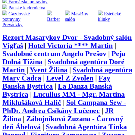
Farmárske potraviny
Pánske kaderníctva
Gazdovské
Masážny
Estetické
potraviny
Barber
salón
klinky
Prevádzky
Rezort Masarykov Dvor - Svadobný salón
Vígľaš
|
Hotel Victoria **** Martin
|
Svadobné centrum Angelo Prešov
|
Peja
Dolná Tižina
|
Svadobná agentúra Doré
Martin
|
Yvent Žilina
|
Svadobná agentúra
Mary Čadca
|
Level Z Zvolen
|
Fay
Banská Bystrica
|
La Danza Banská
Bystrica
|
Lucullus MM - Mgr. Martina
Miklušáková Halič
|
Sol Campana Sew -
PhDr. Andrea Csíkány Lučenec
|
JR
Žilina
|
Zábojníková Zuzana - Čarovný
deň Ábelová
|
Svadobná Agentúra Tinka