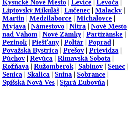
Kysucké Nové Mesto
|
Levice
|
Levoča
|
Liptovský Mikuláš
|
Lučenec
|
Malacky
|
Martin
|
Medzilaborce
|
Michalovce
|
Myjava
|
Námestovo
|
Nitra
|
Nové Mesto
nad Váhom
|
Nové Zámky
|
Partizánske
|
Pezinok
|
Piešťany
|
Poltár
|
Poprad
|
Považská Bystrica
|
Prešov
|
Prievidza
|
Púchov
|
Revúca
|
Rimavská Sobota
|
Rožňava
|
Ružomberok
|
Sabinov
|
Senec
|
Senica
|
Skalica
|
Snina
|
Sobrance
|
Spišská Nová Ves
|
Stará Ľubovňa
|
Stropkov
|
Svidník
|
Šaľa
|
Topoľčany
|
Trebišov
|
Trenčín
|
Trnava
|
Turčianske
Teplice
|
Tvrdošín
|
Veľký Krtíš
|
Vranov
nad Topľou
|
Zlaté Moravce
|
Zvolen
|
Žarnovica
|
Žiar nad Hronom
|
Žilina