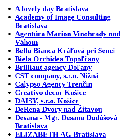
A lovely day Bratislava
Academy of Image Consulting
Bratislava
Agentúra Marion Vinohrady nad
Váhom
Bella Bianca Kráľová pri Senci
Biela Orchidea Topoľčany
Brilliant agency Doľany
CST company, s.r.o. Nižná
Calypso Agency Trenčín
Creativo decor Košice
DAISY, s.r.o. Košice
DeRena Dvory nad Žitavou
Desana - Mgr. Desana Dudášová
Bratislava
ELIZABETH AG Bratislava