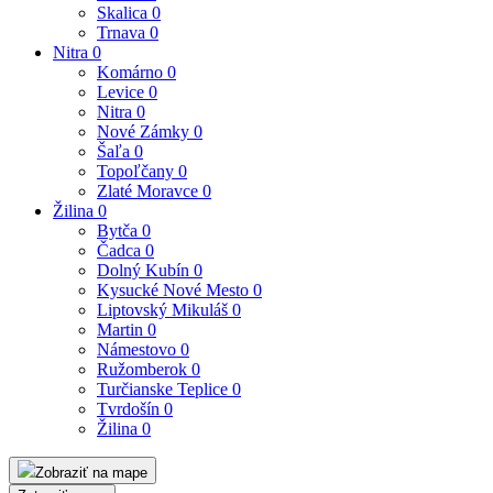
Skalica
0
Trnava
0
Nitra
0
Komárno
0
Levice
0
Nitra
0
Nové Zámky
0
Šaľa
0
Topoľčany
0
Zlaté Moravce
0
Žilina
0
Bytča
0
Čadca
0
Dolný Kubín
0
Kysucké Nové Mesto
0
Liptovský Mikuláš
0
Martin
0
Námestovo
0
Ružomberok
0
Turčianske Teplice
0
Tvrdošín
0
Žilina
0
Zobraziť na mape