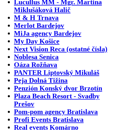
Lucullus MM - Mgr. Martina
Miklušáková Halič
M & H Trnava
Merlot Bardejov
MiJa agency Bardejov
My Day Košice
Next Vision Reca (ostatné čísla)
Noblesa Senica
Oáza Rožňava
PANTER Liptovský Mikuláš
Peja Dolná Tižina
Penzión Konský dvor Brzotín
Plaza Beach Resort - Svadby
Prešov
Pom-pom agency Bratislava
Profi Events Bratislava
Real events Komárno