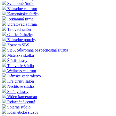
Svadobné štúdio
Záhradné centrum
Kamenárske služby
Reklamná firma
Upratovacia firma
Tetovací salón
Grafické služby
Záhradné potreby
Zoznam SBS
SBS, Súkromná bezpečnostná služba
Materská škôlka
Štúdia krásy
Tetovacie štúdio
Wellness centrum
Dámske kaderníctvo
Krajčírsky salón
Nechtové štúdio
Salóny krásy
Video kameraman
Relaxačné centrá
Solárne štúdio
Kozmetické služby