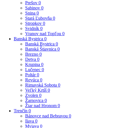
Prešov
0
Sabinov
0
Snina
0
Stará Ľubovňa
0
Stropkov
0
Svidník
0
Vranov nad Topľou
0
Banská Bystrica
0
Banská Bystrica
0
Banská Štiavnica
0
Brezno
0
Detva
0
Krupina
0
Lučenec
0
Poltár
0
Revúca
0
Rimavská Sobota
0
Veľký Krtíš
0
Zvolen
0
Žarnovica
0
Žiar nad Hronom
0
Trenčín
0
Bánovce nad Bebravou
0
Ilava
0
Myjava
0