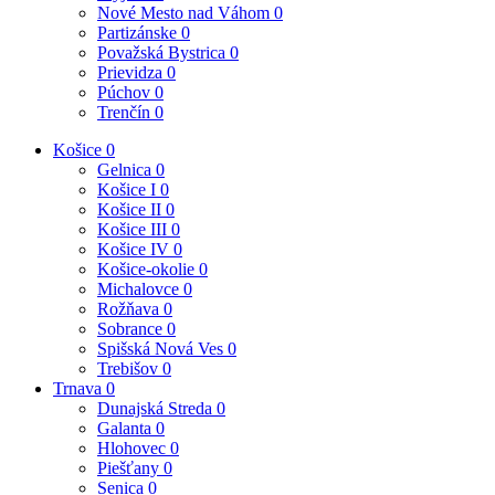
Nové Mesto nad Váhom
0
Partizánske
0
Považská Bystrica
0
Prievidza
0
Púchov
0
Trenčín
0
Košice
0
Gelnica
0
Košice I
0
Košice II
0
Košice III
0
Košice IV
0
Košice-okolie
0
Michalovce
0
Rožňava
0
Sobrance
0
Spišská Nová Ves
0
Trebišov
0
Trnava
0
Dunajská Streda
0
Galanta
0
Hlohovec
0
Piešťany
0
Senica
0