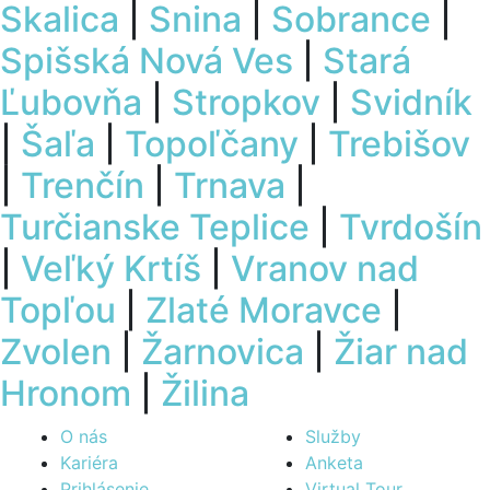
Skalica
|
Snina
|
Sobrance
|
Spišská Nová Ves
|
Stará
Ľubovňa
|
Stropkov
|
Svidník
|
Šaľa
|
Topoľčany
|
Trebišov
|
Trenčín
|
Trnava
|
Turčianske Teplice
|
Tvrdošín
|
Veľký Krtíš
|
Vranov nad
Topľou
|
Zlaté Moravce
|
Zvolen
|
Žarnovica
|
Žiar nad
Hronom
|
Žilina
O nás
Služby
Kariéra
Anketa
Prihlásenie
Virtual Tour