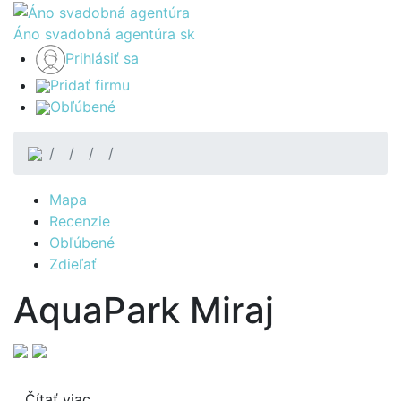
Áno svadobná agentúra
sk
Prihlásiť sa
Pridať firmu
Obľúbené
Mapa
Recenzie
Obľúbené
Zdieľať
AquaPark Miraj
Čítať viac