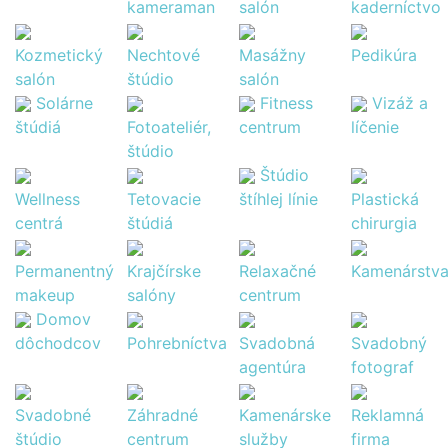
kameraman
salón
kaderníctvo
Kozmetický
Nechtové
Masážny
Pedikúra
salón
štúdio
salón
Solárne
Fitness
Vizáž a
štúdiá
Fotoateliér,
centrum
líčenie
štúdio
Štúdio
Wellness
Tetovacie
štíhlej línie
Plastická
centrá
štúdiá
chirurgia
Permanentný
Krajčírske
Relaxačné
Kamenárstv
makeup
salóny
centrum
Domov
dôchodcov
Pohrebníctva
Svadobná
Svadobný
agentúra
fotograf
Svadobné
Záhradné
Kamenárske
Reklamná
štúdio
centrum
služby
firma