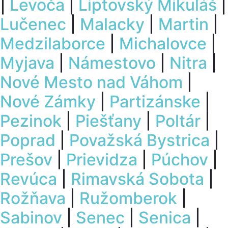
|
Levoča
|
Liptovský Mikuláš
|
Lučenec
|
Malacky
|
Martin
|
Medzilaborce
|
Michalovce
|
Myjava
|
Námestovo
|
Nitra
|
Nové Mesto nad Váhom
|
Nové Zámky
|
Partizánske
|
Pezinok
|
Piešťany
|
Poltár
|
Poprad
|
Považská Bystrica
|
Prešov
|
Prievidza
|
Púchov
|
Revúca
|
Rimavská Sobota
|
Rožňava
|
Ružomberok
|
Sabinov
|
Senec
|
Senica
|