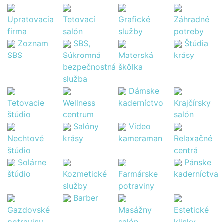
Upratovacia
Tetovací
Grafické
Záhradné
firma
salón
služby
potreby
Zoznam
SBS,
Štúdia
SBS
Súkromná
Materská
krásy
bezpečnostná
škôlka
služba
Dámske
Tetovacie
Wellness
kaderníctvo
Krajčírsky
štúdio
centrum
salón
Salóny
Video
Nechtové
krásy
kameraman
Relaxačné
štúdio
centrá
Solárne
Pánske
štúdio
Kozmetické
Farmárske
kaderníctva
služby
potraviny
Barber
Gazdovské
Masážny
Estetické
potraviny
salón
klinky