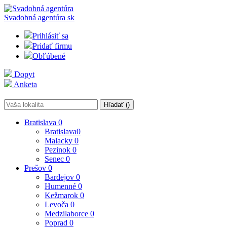
Svadobná agentúra
sk
Prihlásiť sa
Pridať firmu
Obľúbené
Dopyt
Anketa
Hľadať (
)
Bratislava
0
Bratislava
0
Malacky
0
Pezinok
0
Senec
0
Prešov
0
Bardejov
0
Humenné
0
Kežmarok
0
Levoča
0
Medzilaborce
0
Poprad
0