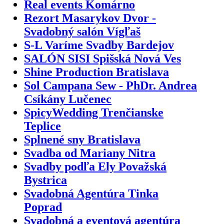
Real events Komárno
Rezort Masarykov Dvor -
Svadobný salón Vígľaš
S-L Varíme Svadby Bardejov
SALÓN SISI Spišská Nová Ves
Shine Production Bratislava
Sol Campana Sew - PhDr. Andrea
Csíkány Lučenec
SpicyWedding Trenčianske
Teplice
Splnené sny Bratislava
Svadba od Mariany Nitra
Svadby podľa Ely Považská
Bystrica
Svadobná Agentúra Tinka
Poprad
Svadobná a eventová agentúra