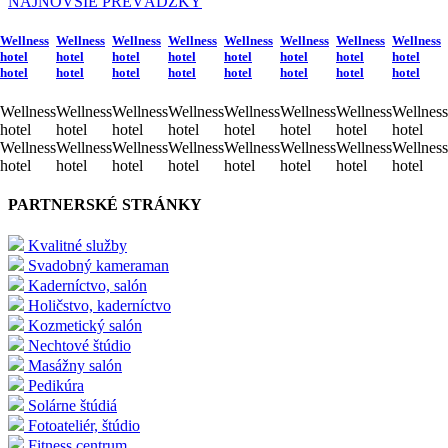
NAJNOVŠIE PREVÁDZKY
Wellness
Wellness
Wellness
Wellness
Wellness
Wellness
Wellness
Wellness
hotel
hotel
hotel
hotel
hotel
hotel
hotel
hotel
hotel
hotel
hotel
hotel
hotel
hotel
hotel
hotel
Wellness
Wellness
Wellness
Wellness
Wellness
Wellness
Wellness
Wellness
hotel
hotel
hotel
hotel
hotel
hotel
hotel
hotel
Wellness
Wellness
Wellness
Wellness
Wellness
Wellness
Wellness
Wellness
hotel
hotel
hotel
hotel
hotel
hotel
hotel
hotel
PARTNERSKÉ STRÁNKY
Kvalitné služby
Svadobný kameraman
Kaderníctvo, salón
Holičstvo, kaderníctvo
Kozmetický salón
Nechtové štúdio
Masážny salón
Pedikúra
Solárne štúdiá
Fotoateliér, štúdio
Fitness centrum