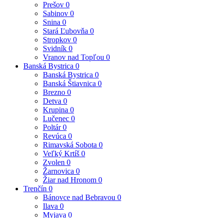
Prešov
0
Sabinov
0
Snina
0
Stará Ľubovňa
0
Stropkov
0
Svidník
0
Vranov nad Topľou
0
Banská Bystrica
0
Banská Bystrica
0
Banská Štiavnica
0
Brezno
0
Detva
0
Krupina
0
Lučenec
0
Poltár
0
Revúca
0
Rimavská Sobota
0
Veľký Krtíš
0
Zvolen
0
Žarnovica
0
Žiar nad Hronom
0
Trenčín
0
Bánovce nad Bebravou
0
Ilava
0
Myjava
0