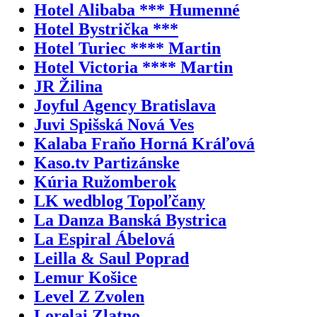
Hotel Alibaba *** Humenné
Hotel Bystrička ***
Hotel Turiec **** Martin
Hotel Victoria **** Martin
JR Žilina
Joyful Agency Bratislava
Juvi Spišská Nová Ves
Kalaba Fraňo Horná Kráľová
Kaso.tv Partizánske
Kúria Ružomberok
LK wedblog Topoľčany
La Danza Banská Bystrica
La Espiral Ábelová
Leilla & Saul Poprad
Lemur Košice
Level Z Zvolen
Lorelai Zlatno