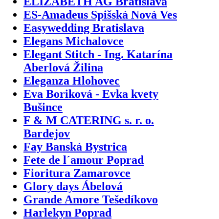
ELIZABETH AG Bratislava
ES-Amadeus Spišská Nová Ves
Easywedding Bratislava
Elegans Michalovce
Elegant Stitch - Ing. Katarína
Aberlová Žilina
Eleganza Hlohovec
Eva Boriková - Evka kvety
Bušince
F & M CATERING s. r. o.
Bardejov
Fay Banská Bystrica
Fete de l´amour Poprad
Fioritura Zamarovce
Glory days Ábelová
Grande Amore Tešedíkovo
Harlekyn Poprad