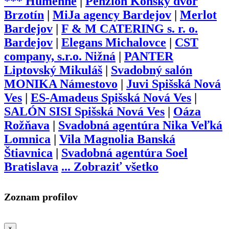
*** Humenné
|
Penzión Konský dvor
Brzotín
|
MiJa agency Bardejov
|
Merlot
Bardejov
|
F & M CATERING s. r. o.
Bardejov
|
Elegans Michalovce
|
CST
company, s.r.o. Nižná
|
PANTER
Liptovský Mikuláš
|
Svadobný salón
MONIKA Námestovo
|
Juvi Spišská Nová
Ves
|
ES-Amadeus Spišská Nová Ves
|
SALÓN SISI Spišská Nová Ves
|
Oáza
Rožňava
|
Svadobná agentúra Nika Veľká
Lomnica
|
Vila Magnolia Banská
Štiavnica
|
Svadobná agentúra Soel
Bratislava
...
Zobraziť všetko
Zoznam profilov
×