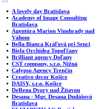
A lovely day Bratislava
Academy of Image Consulting
Bratislava
Agentúra Marion Vinohrady nad
Váhom
Bella Bianca Kráľová pri Senci
Biela Orchidea Topoľčany
Brilliant agency Doľany
CST company, s.r.o. Nižná
Calypso Agency Trenčín
Creativo decor Košice
DAISY, s.r.o. Košice
DeRena Dvory nad Žitavou
Desana - Mgr. Desana Dudášová
Bratislava