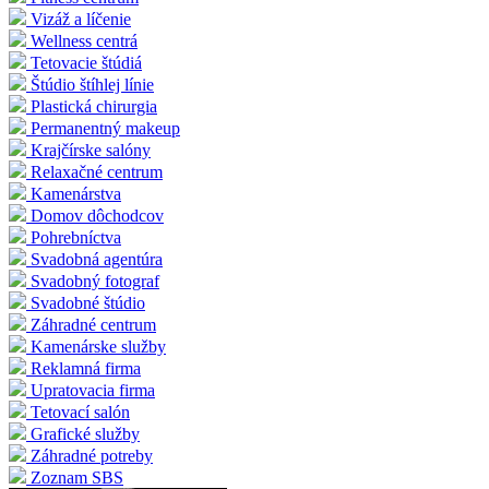
Vizáž a líčenie
Wellness centrá
Tetovacie štúdiá
Štúdio štíhlej línie
Plastická chirurgia
Permanentný makeup
Krajčírske salóny
Relaxačné centrum
Kamenárstva
Domov dôchodcov
Pohrebníctva
Svadobná agentúra
Svadobný fotograf
Svadobné štúdio
Záhradné centrum
Kamenárske služby
Reklamná firma
Upratovacia firma
Tetovací salón
Grafické služby
Záhradné potreby
Zoznam SBS