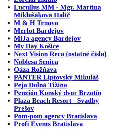
Lucullus MM - Mgr. Martina
Miklušáková Halič
M & H Trnava
Merlot Bardejov
MiJa agency Bardejov
My Day Košice
Next Vision Reca (ostatné čísla)
Noblesa Senica
Oáza Rožňava
PANTER Liptovský Mikuláš
Peja Dolná Tižina
Penzión Konský dvor Brzotín
Plaza Beach Resort - Svadby
Prešov
Pom-pom agency Bratislava
Profi Events Bratislava