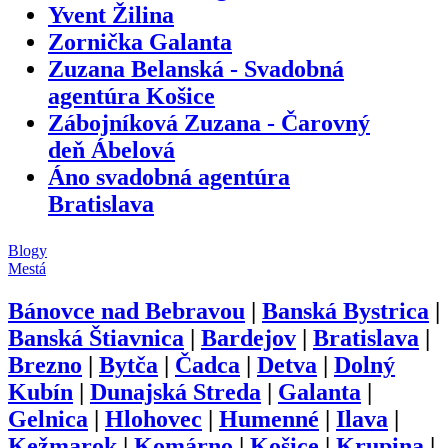
Yvent Žilina
Zornička Galanta
Zuzana Belanská - Svadobná
agentúra Košice
Zábojníková Zuzana - Čarovný
deň Ábelová
Áno svadobná agentúra
Bratislava
Blogy
Mestá
Bánovce nad Bebravou
|
Banská Bystrica
|
Banská Štiavnica
|
Bardejov
|
Bratislava
|
Brezno
|
Bytča
|
Čadca
|
Detva
|
Dolný
Kubín
|
Dunajská Streda
|
Galanta
|
Gelnica
|
Hlohovec
|
Humenné
|
Ilava
|
Kežmarok
|
Komárno
|
Košice
|
Krupina
|