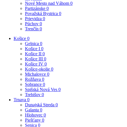
Nové Mesto nad Váhom
0
Partizánske
0
Považská Bystrica
0
Prievidza
0
Púchov
0
Trenčín
0
Košice
0
Gelnica
0
Košice I
0
Košice II
0
Košice III
0
Košice IV
0
Košice-okolie
0
Michalovce
0
Rožňava
0
Sobrance
0
Spišská Nová Ves
0
Trebišov
0
Trnava
0
Dunajská Streda
0
Galanta
0
Hlohovec
0
Piešťany
0
Senica
0