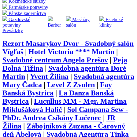
Kozmetické služby
Farmárske potraviny
Pánske kaderníctva
Gazdovské
Masážny
Estetické
potraviny
Barber
salón
klinky
Prevádzky
Rezort Masarykov Dvor - Svadobný salón
Vígľaš
|
Hotel Victoria **** Martin
|
Svadobné centrum Angelo Prešov
|
Peja
Dolná Tižina
|
Svadobná agentúra Doré
Martin
|
Yvent Žilina
|
Svadobná agentúra
Mary Čadca
|
Level Z Zvolen
|
Fay
Banská Bystrica
|
La Danza Banská
Bystrica
|
Lucullus MM - Mgr. Martina
Miklušáková Halič
|
Sol Campana Sew -
PhDr. Andrea Csíkány Lučenec
|
JR
Žilina
|
Zábojníková Zuzana - Čarovný
deň Ábelová
|
Svadobná Agentúra Tinka