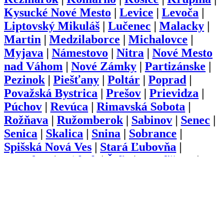
Kysucké Nové Mesto
|
Levice
|
Levoča
|
Liptovský Mikuláš
|
Lučenec
|
Malacky
|
Martin
|
Medzilaborce
|
Michalovce
|
Myjava
|
Námestovo
|
Nitra
|
Nové Mesto
nad Váhom
|
Nové Zámky
|
Partizánske
|
Pezinok
|
Piešťany
|
Poltár
|
Poprad
|
Považská Bystrica
|
Prešov
|
Prievidza
|
Púchov
|
Revúca
|
Rimavská Sobota
|
Rožňava
|
Ružomberok
|
Sabinov
|
Senec
|
Senica
|
Skalica
|
Snina
|
Sobrance
|
Spišská Nová Ves
|
Stará Ľubovňa
|
Stropkov
|
Svidník
|
Šaľa
|
Topoľčany
|
Trebišov
|
Trenčín
|
Trnava
|
Turčianske
Teplice
|
Tvrdošín
|
Veľký Krtíš
|
Vranov
nad Topľou
|
Zlaté Moravce
|
Zvolen
|
Žarnovica
|
Žiar nad Hronom
|
Žilina