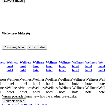
Zatvoriť mapu
Všetky prevádzky (
0
)
Rozširený filter
Zrušiť výber
ness
Wellness
Wellness
Wellness
Wellness
Wellness
Wellness
Wellness
Well
hotel
hotel
hotel
hotel
hotel
hotel
hotel
hotel
hotel
hotel
hotel
hotel
hotel
hotel
hotel
hotel
ness
Wellness
Wellness
Wellness
Wellness
Wellness
Wellness
Wellness
Well
l
hotel
hotel
hotel
hotel
hotel
hotel
hotel
hote
ness
Wellness
Wellness
Wellness
Wellness
Wellness
Wellness
Wellness
Well
l
hotel
hotel
hotel
hotel
hotel
hotel
hotel
hote
Vaším požiadavkám nevyhovuje žiadna prevádzka.
Zobraziť ďalšie