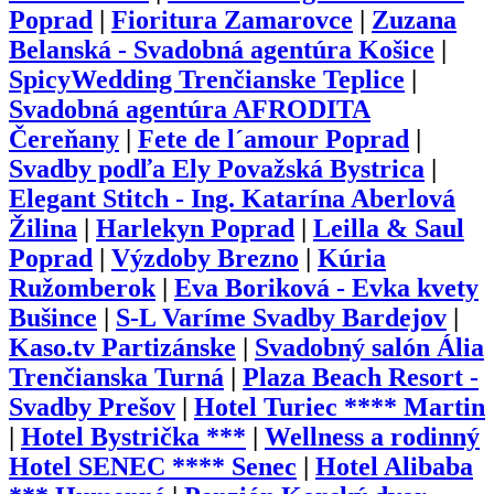
Poprad
|
Fioritura Zamarovce
|
Zuzana
Belanská - Svadobná agentúra Košice
|
SpicyWedding Trenčianske Teplice
|
Svadobná agentúra AFRODITA
Čereňany
|
Fete de l´amour Poprad
|
Svadby podľa Ely Považská Bystrica
|
Elegant Stitch - Ing. Katarína Aberlová
Žilina
|
Harlekyn Poprad
|
Leilla & Saul
Poprad
|
Výzdoby Brezno
|
Kúria
Ružomberok
|
Eva Boriková - Evka kvety
Bušince
|
S-L Varíme Svadby Bardejov
|
Kaso.tv Partizánske
|
Svadobný salón Ália
Trenčianska Turná
|
Plaza Beach Resort -
Svadby Prešov
|
Hotel Turiec **** Martin
|
Hotel Bystrička ***
|
Wellness a rodinný
Hotel SENEC **** Senec
|
Hotel Alibaba