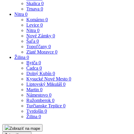
Skalica
0
Trnava
0
Nitra
0
Komárno
0
Levice
0
Nitra
0
Nové Zámky
0
Šaľa
0
Topoľčany
0
Zlaté Moravce
0
Žilina
0
Bytča
0
Čadca
0
Dolný Kubín
0
Kysucké Nové Mesto
0
Liptovský Mikuláš
0
Martin
0
Námestovo
0
Ružomberok
0
Turčianske Teplice
0
Tvrdošín
0
Žilina
0
Zobraziť na mape